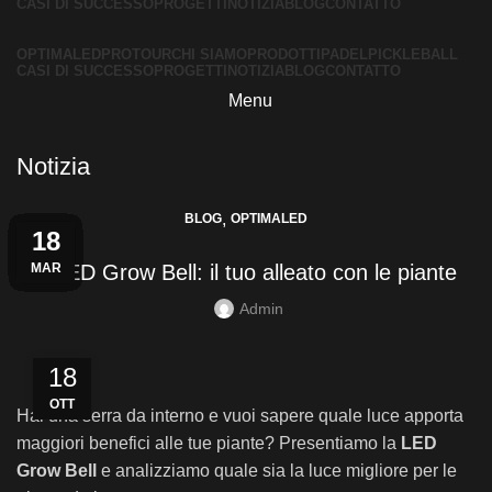
CASI DI SUCCESSO
PROGETTI
NOTIZIA
BLOG
CONTATTO
OPTIMALED
PROTOUR
CHI SIAMO
PRODOTTI
PADEL
PICKLEBALL
CASI DI SUCCESSO
PROGETTI
NOTIZIA
BLOG
CONTATTO
Menu
Notizia
,
BLOG
OPTIMALED
24
04
30
13
06
29
22
15
08
01
25
18
MAG
MAG
MAR
MAR
APR
APR
APR
APR
APR
APR
LUG
SET
Il LED Grow Bell: il tuo alleato con le piante
Admin
18
OTT
Hai una serra da interno e vuoi sapere quale luce apporta
maggiori benefici alle tue piante? Presentiamo la
LED
Grow Bell
e analizziamo quale sia la luce migliore per le