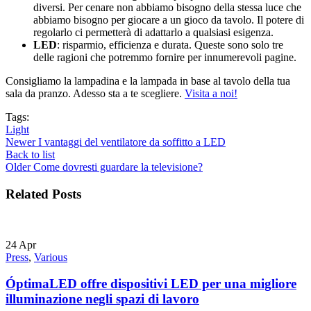
diversi. Per cenare non abbiamo bisogno della stessa luce che
abbiamo bisogno per giocare a un gioco da tavolo. Il potere di
regolarlo ci permetterà di adattarlo a qualsiasi esigenza.
LED
: risparmio, efficienza e durata. Queste sono solo tre
delle ragioni che potremmo fornire per innumerevoli pagine.
Consigliamo la lampadina e la lampada in base al tavolo della tua
sala da pranzo. Adesso sta a te scegliere.
Visita a noi!
Tags:
Light
Newer
I vantaggi del ventilatore da soffitto a LED
Back to list
Older
Come dovresti guardare la televisione?
Related Posts
24
Apr
Press
,
Various
ÓptimaLED offre dispositivi LED per una migliore
illuminazione negli spazi di lavoro