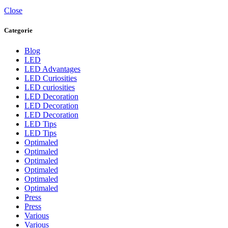
Close
Categorie
Blog
LED
LED Advantages
LED Curiosities
LED curiosities
LED Decoration
LED Decoration
LED Decoration
LED Tips
LED Tips
Optimaled
Optimaled
Optimaled
Optimaled
Optimaled
Optimaled
Press
Press
Various
Various