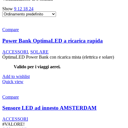
Show
9
12
18
24
Compare
Power Bank OptimaLED a ricarica rapida
ACCESSORI
,
SOLARE
ÓptimaLED Power Bank con ricarica mista (elettrica e solare)
Valido per i viaggi aerei.
Add to wishlist
Quick view
Compare
Sensore LED ad innesto AMSTERDAM
ACCESSORI
#VALORE!