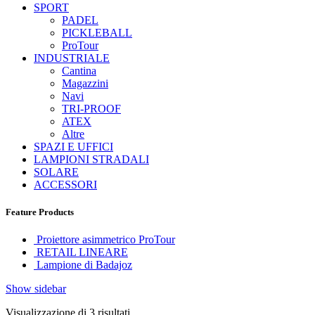
SPORT
PADEL
PICKLEBALL
ProTour
INDUSTRIALE
Cantina
Magazzini
Navi
TRI-PROOF
ATEX
Altre
SPAZI E UFFICI
LAMPIONI STRADALI
SOLARE
ACCESSORI
Feature Products
Proiettore asimmetrico ProTour
RETAIL LINEARE
Lampione di Badajoz
Show sidebar
Visualizzazione di 3 risultati