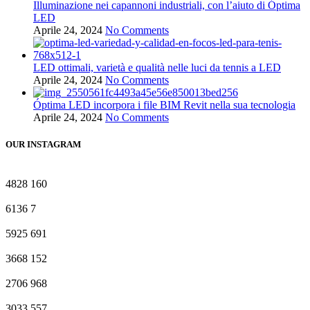
Illuminazione nei capannoni industriali, con l’aiuto di Óptima
LED
Aprile 24, 2024
No Comments
LED ottimali, varietà e qualità nelle luci da tennis a LED
Aprile 24, 2024
No Comments
Óptima LED incorpora i file BIM Revit nella sua tecnologia
Aprile 24, 2024
No Comments
OUR INSTAGRAM
4828
160
6136
7
5925
691
3668
152
2706
968
3033
557