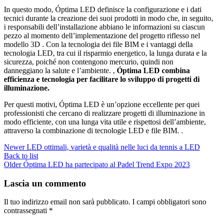
In questo modo, Óptima LED definisce la configurazione e i dati
tecnici durante la creazione dei suoi prodotti in modo che, in seguito,
i responsabili dell’installazione abbiano le informazioni su ciascun
pezzo al momento dell’implementazione del progetto riflesso nel
modello 3D . Con la tecnologia dei file BIM e i vantaggi della
tecnologia LED, tra cui il risparmio energetico, la lunga durata e la
sicurezza, poiché non contengono mercurio, quindi non
danneggiano la salute e l’ambiente. ,
Óptima LED combina
efficienza e tecnologia per facilitare lo sviluppo di progetti di
illuminazione.
Per questi motivi, Óptima LED è un’opzione eccellente per quei
professionisti che cercano di realizzare progetti di illuminazione in
modo efficiente, con una lunga vita utile e rispettosi dell’ambiente,
attraverso la combinazione di tecnologie LED e file BIM. .
Newer
LED ottimali, varietà e qualità nelle luci da tennis a LED
Back to list
Older
Óptima LED ha partecipato al Padel Trend Expo 2023
Lascia un commento
Il tuo indirizzo email non sarà pubblicato.
I campi obbligatori sono
contrassegnati
*