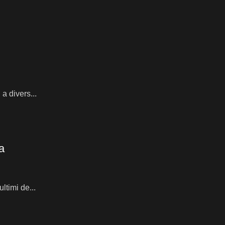
a divers...
a
ltimi de...