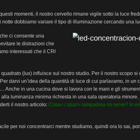
uesti momenti, il nostro cervello rimane vigile sotto la luce fred
notte dobbiamo variare il tipo di illuminazione cercando una lu
che ci consente una
evitare le distrazioni che
amo interessati che il CRI
adrato (lux) influisce sul nostro studio. Per il nostro scopo si 
Per darvi un’idea della quantità di luce di cui parlavamo, in un c
… Anche in una cucina dove si lavora con le mani e gli strumenti
 alla luminanza minima richiesta in una sala operatoria minore.
ti il ​​nostro articolo:
Cosa
< / span>
lampadina mi serve?
In e
cile per noi concentrarci mentre studiamo, quindi ora lo sai, poni