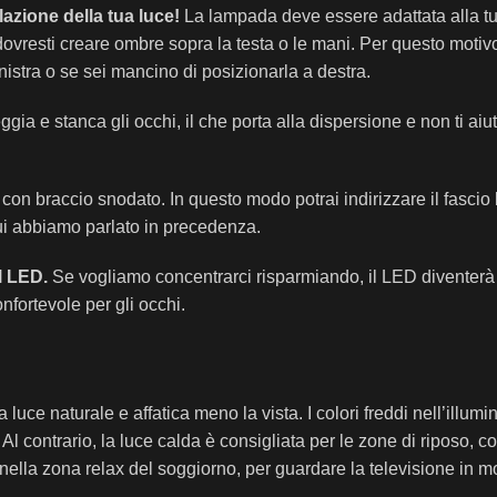
azione della tua luce!
La lampada deve essere adattata alla t
dovresti creare ombre sopra la testa o le mani. Per questo motivo
istra o se sei mancino di posizionarla a destra.
gia e stanca gli occhi, il che porta alla dispersione e non ti aiu
on braccio snodato. In questo modo potrai indirizzare il fascio
 cui abbiamo parlato in precedenza.
il LED.
Se vogliamo concentrarci risparmiando, il LED diventerà 
fortevole per gli occhi.
la luce naturale e affatica meno la vista. I colori freddi nell’illu
Al contrario, la luce calda è consigliata per le zone di riposo, c
nella zona relax del soggiorno, per guardare la televisione in m