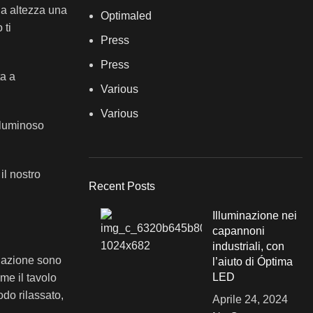
ua altezza una
Optimaled
 ti
Press
Press
ta a
Various
Various
 luminoso
il nostro
Recent Posts
Illuminazione nei
capannoni
industriali, con
minazione sono
l’aiuto di Óptima
LED
ome il tavolo
odo rilassato,
Aprile 24, 2024