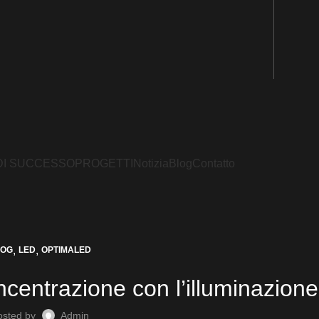
DI SUCCESSO
PROGETTI
Notizia
Blog
Contatto
,
,
LOG
LED
OPTIMALED
entrazione con l’illuminazione
osted by
Admin