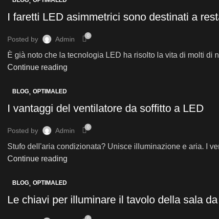
,
BLOG
OPTIMALED
I faretti LED asimmetrici sono destinati a res
0
Posted by
Admin
È già noto che la tecnologia LED ha risolto la vita di molti di
Continue reading
,
BLOG
OPTIMALED
I vantaggi del ventilatore da soffitto a LED
0
Posted by
Admin
Stufo dell'aria condizionata? Unisce illuminazione e aria. I ve
Continue reading
,
BLOG
OPTIMALED
Le chiavi per illuminare il tavolo della sala d
0