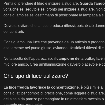
Prima di prendere il libro e iniziare a studiare,
Guarda l’angol
volta che sei seduto e sei pronto per iniziare a studiare. Non 
consigliamo se sei destrimano di posizionare la lampada a sin
Dovresti evitare che la luce produca riflessi, poiché ciò danneg
concentrarti.
Consigliamo una luce che provenga da un articolo o prodotto c
esattamente nel punto giusto, evitando i fastidiosi riflessi di
Nella scelta dell’apparecchio,
il campione della battaglia è 
migliore amico. Crea un’illuminazione davvero piacevole e con
Che tipo di luce utilizzare?
La luce fredda favorisce la concentrazione
, è più simile al
consigliati per compiti di precisione, come leggere o studiare. 
della sala da pranzo per mangiare in un’atmosfera raccolta o 
creando una zona relax.