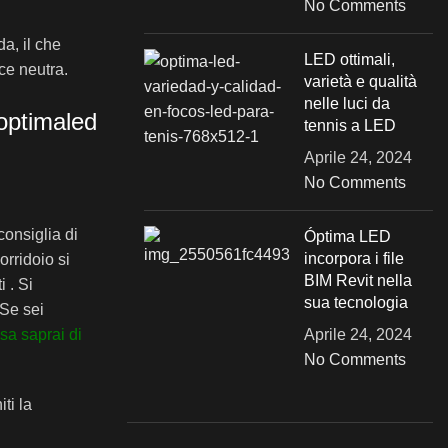
No Comments
da, il che
LED ottimali,
ce neutra.
varietà e qualità
nelle luci da
tennis a LED
Aprile 24, 2024
No Comments
consiglia di
Óptima LED
incorpora i file
orridoio si
BIM Revit nella
 . Si
sua tecnologia
 Se sei
ssa saprai di
Aprile 24, 2024
No Comments
ti la