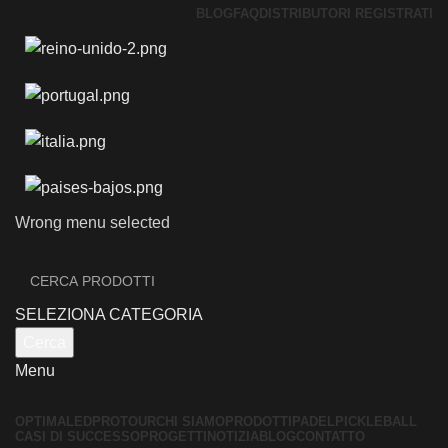
BLOG
FAQ
DISTRIBUTORI REGISTRATI
Wrong menu selected
SELEZIONA CATEGORIA
Cerca
Menu
OPTIMALED
PROTOUR
CHI SIAMO
PRODOTTI
PADEL
PICKLEBALL
CASI DI SUCCESSO
PROGETTI
NOTIZIA
BLOG
CONTATTO