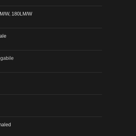
LM/W
,
180LM/W
ale
egabile
maled