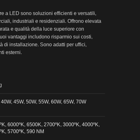
re a LED sono soluzioni efficienti e versatili,
iali, industriali e residenziali. Offrono elevata
rata e qualità della luce superiore con
 suoi vantaggi includono risparmio sui costi,
à di installazione. Sono adatti per uffici,
ti esterni.
g
,
40W
,
45W
,
50W
,
55W
,
60W
,
65W
,
70W
ºK
,
6000ºK
,
6500K
,
2700ºK
,
3000ºK
,
4000ºK
,
ºK
,
5700ºK
,
590 NM