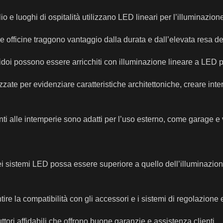
lio e luoghi di ospitalità utilizzano LED lineari per l’illuminazion
 e officine traggono vantaggio dalla durata e dall’elevata resa del
ridoi possono essere arricchiti con illuminazione lineare a LED p
izzate per evidenziare caratteristiche architettoniche, creare int
enti alle intemperie sono adatti per l’uso esterno, come garage e v
dei sistemi LED possa essere superiore a quello dell’illuminazion
ntire la compatibilità con gli accessori e i sistemi di regolazione
uttori affidabili che offrono buone garanzie e assistenza clienti.