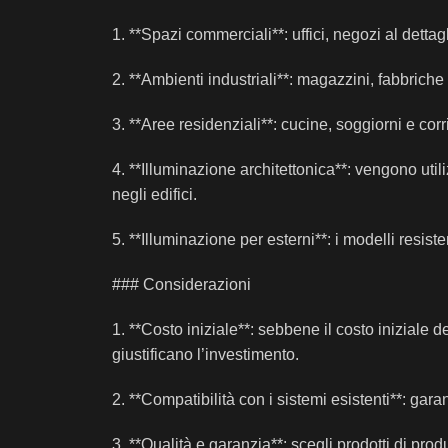
1. **Spazi commerciali**: uffici, negozi al dettag
2. **Ambienti industriali**: magazzini, fabbriche
3. **Aree residenziali**: cucine, soggiorni e cor
4. **Illuminazione architettonica**: vengono util
negli edifici.
5. **Illuminazione per esterni**: i modelli resist
### Considerazioni
1. **Costo iniziale**: sebbene il costo iniziale 
giustificano l’investimento.
2. **Compatibilità con i sistemi esistenti**: gara
3. **Qualità e garanzia**: scegli prodotti di prod