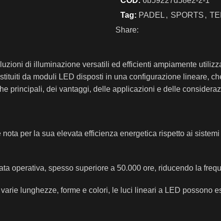
COD:
6b59227d58e2-2-1
Tag:
PADEL
,
SPORTS
,
TE
Share:
uzioni di illuminazione versatili ed efficienti ampiamente utilizz
ostituiti da moduli LED disposti in una configurazione lineare, c
he principali, dei vantaggi, delle applicazioni e delle consideraz
 nota per la sua elevata efficienza energetica rispetto ai sistem
ta operativa, spesso superiore a 50.000 ore, riducendo la frequ
 in varie lunghezze, forme e colori, le luci lineari a LED possono 