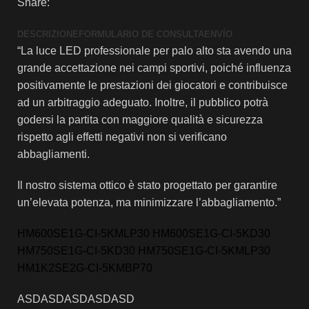
Share:
DESCRIZIONE
FORMULARIO DE CONSULTA
ENVÍO
“La luce LED professionale per palo alto sta avendo una
grande accettazione nei campi sportivi, poiché influenza
positivamente le prestazioni dei giocatori e contribuisce
ad un arbitraggio adeguato. Inoltre, il pubblico potrà
godersi la partita con maggiore qualità e sicurezza
rispetto agli effetti negativi non si verificano
abbagliamenti.
Il nostro sistema ottico è stato progettato per garantire
un’elevata potenza, ma minimizzare l’abbagliamento.”
HM600SE1G-CI-5KMLP30 HM600SE1G-CI-5KD30
HM750SE1G-CI-5KD30 HM750SE1G-CI-5KMLP30
HM1K2SE2G-CI-5KMBP70
ASDASDASDASDASD