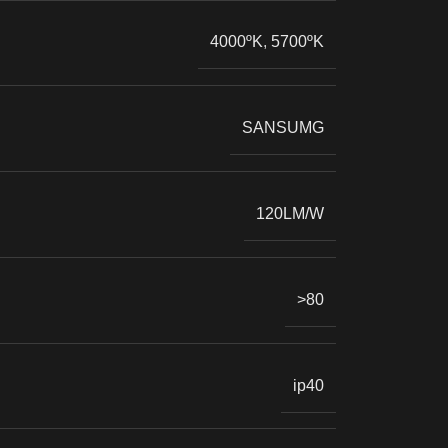
4000ºK
,
5700ºK
SANSUMG
120LM/W
>80
ip40