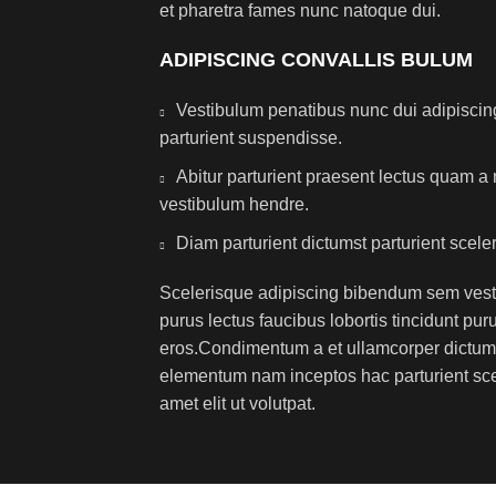
et pharetra fames nunc natoque dui.
ADIPISCING CONVALLIS BULUM
Vestibulum penatibus nunc dui adipiscin
parturient suspendisse.
Abitur parturient praesent lectus quam a
vestibulum hendre.
Diam parturient dictumst parturient scele
Scelerisque adipiscing bibendum sem vesti
purus lectus faucibus lobortis tincidunt puru
eros.Condimentum a et ullamcorper dictumst
elementum nam inceptos hac parturient sc
amet elit ut volutpat.
istributore OPTIMALED oggi!
INFORMAZIONI LEGALI