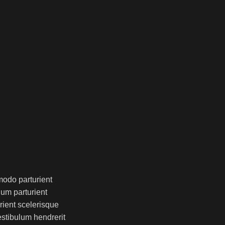
odo parturient
lum parturient
rient scelerisque
stibulum hendrerit