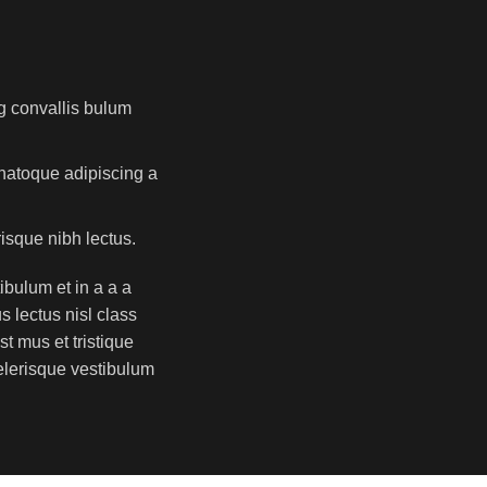
g convallis bulum
 natoque adipiscing a
risque nibh lectus.
bulum et in a a a
s lectus nisl class
 mus et tristique
elerisque vestibulum