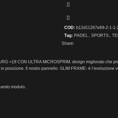
COD:
b12d11267e69-2-1-1-
Tag:
PADEL
,
SPORTS
,
TE
Share:
G <19 CON ULTRA MICROSPRIM. design migliorato che produ
 è in posizione. Il nostro pannello -SLIM FRAME- è l’evoluzione 
questo modulo.