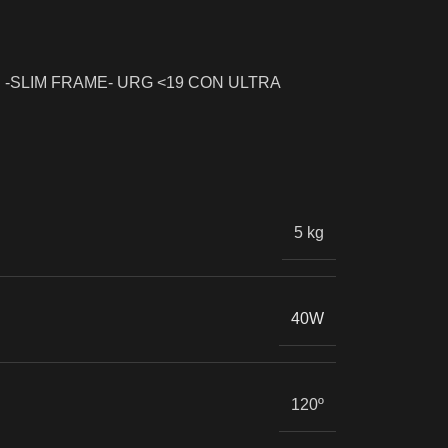
E -SLIM FRAME- URG <19 CON ULTRA
5 kg
40W
120º