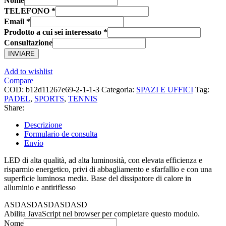
Nome
TELEFONO
*
Email
*
Prodotto a cui sei interessato
*
Consultazione
INVIARE
Add to wishlist
Compare
COD:
b12d11267e69-2-1-1-3
Categoria:
SPAZI E UFFICI
Tag:
PADEL
,
SPORTS
,
TENNIS
Share:
Descrizione
Formulario de consulta
Envío
LED di alta qualità, ad alta luminosità, con elevata efficienza e
risparmio energetico, privi di abbagliamento e sfarfallio e con una
superficie luminosa media. Base del dissipatore di calore in
alluminio e antiriflesso
ASDASDASDASDASD
Abilita JavaScript nel browser per completare questo modulo.
Nome