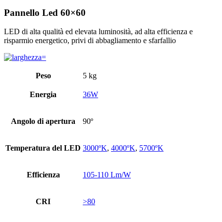
Pannello Led 60×60
LED di alta qualità ed elevata luminosità, ad alta efficienza e
risparmio energetico, privi di abbagliamento e sfarfallio
Peso
5 kg
Energia
36W
Angolo di apertura
90º
Temperatura del LED
3000ºK
,
4000ºK
,
5700ºK
Efficienza
105-110 Lm/W
CRI
>80