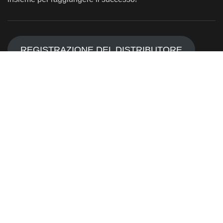
REGISTRAZIONE DEL DISTRIBUTORE
INFORMAZIONI LEGALI
Protezione dei dati personali
Cookie Policy
Privacy Policy
OPTIMALED® 2024