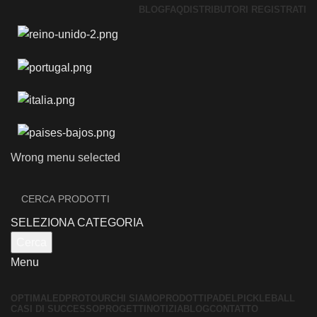
BLOG
FAQ
DISTRIBUTORI REGISTRATI
Wrong menu selected
SELEZIONA CATEGORIA
Cerca
Menu
OPTIMALED
PROTOUR
CHI SIAMO
PRODOTTI
PADEL
PICKLEBALL
CASI DI SUCCESSO
PROGETTI
NOTIZIA
BLOG
CONTATTO