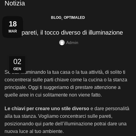
Notizia
,
BLOG
OPTIMALED
24
04
30
13
06
29
22
15
08
01
25
18
MAG
MAG
MAR
MAR
APR
APR
APR
APR
APR
APR
LUG
SET
Le pareti, il tocco diverso di illuminazione
Admin
02
GEN
Se stai illuminando la tua casa o la tua attività, di solito ti
concentrerai sulle parti chiave come la cucina o la stanza
principale. Oggi ti suggeriamo di prestare attenzione a
quelle aree in cui solitamente non viene fatto.
Le chiavi per creare uno stile diverso
e dare personalità
alla tua stanza. Vogliamo concentrarci sulle pareti,
posizionando qui parte dell’illuminazione potrai dare una
nuova luce al tuo ambiente.