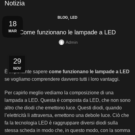
Notizia
,
BLOG
LED
24
04
30
13
06
29
22
15
08
01
25
18
MAG
MAG
MAR
MAR
APR
APR
APR
APR
APR
APR
LUG
SET
Come funzionano le lampade a LED
Admin
29
NOV
È importante sapere
come funzionano le lampade a LED
se vogliamo comprendere davvero tutti i loro vantaggi.
Per capirlo meglio vediamo la composizione di una
lampada a LED. Questa è composta da LED, che non sono
altro che diodi che emettono luce. Questi diodi, quando
l’elettricità li attraversa, emettono una debole luce. Ciò che
fa la tecnologia LED è raggruppare diversi diodi sulla
stessa scheda in modo che, in questo modo, con la somma