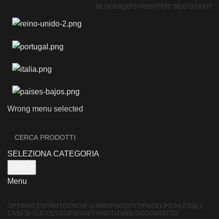
BLOG
FAQ
DISTRIBUTORI REGISTRATI
Wrong menu selected
SELEZIONA CATEGORIA
Cerca
Menu
OPTIMALED
PROTOUR
CHI SIAMO
PRODOTTI
PADEL
PICKLEBALL
CASI DI SUCCESSO
PROGETTI
NOTIZIA
BLOG
CONTATTO