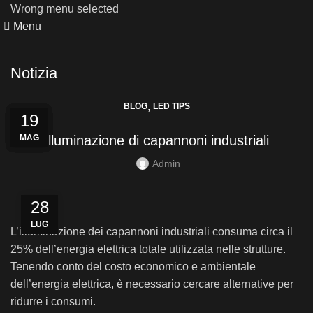
Wrong menu selected
Menu
Notizia
,
BLOG
LED TIPS
24
01
21
29
28
19
MAG
NOV
LUG
OTT
SET
GIU
Illuminazione di capannoni industriali
Admin
28
LUG
L’illuminazione dei capannoni industriali consuma circa il
25% dell’energia elettrica totale utilizzata nelle strutture.
Tenendo conto del costo economico e ambientale
dell’energia elettrica, è necessario cercare alternative per
ridurre i consumi.