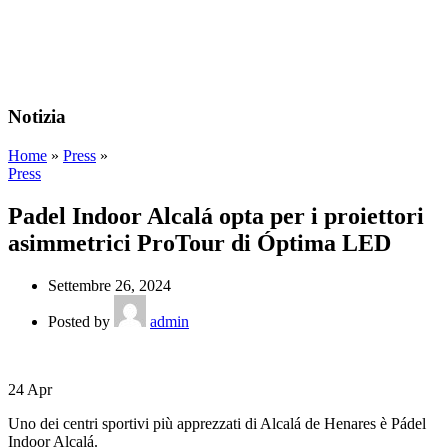
Wrong menu selected
Menu
Notizia
Home
»
Press
»
Press
Padel Indoor Alcalá opta per i proiettori
asimmetrici ProTour di Óptima LED
Settembre 26, 2024
Posted by
admin
24
Apr
Uno dei centri sportivi più apprezzati di Alcalá de Henares è Pádel
Indoor Alcalá.