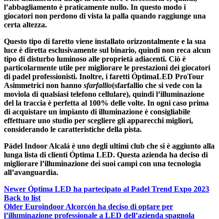
l’abbagliamento è praticamente nullo
. In questo modo i
giocatori non perdono di vista la palla quando raggiunge una
certa altezza.
Questo tipo di faretto viene installato orizzontalmente e la sua
luce è diretta esclusivamente sul binario, quindi non reca alcun
tipo di disturbo luminoso alle proprietà adiacenti. Ciò è
particolarmente utile per migliorare le prestazioni dei giocatori
di padel professionisti. Inoltre, i
faretti ÓptimaLED ProTour
Asimmetrici
non hanno
sfarfallio
(sfarfallio che si vede con la
moviola di qualsiasi telefono cellulare), quindi l’illuminazione
del la traccia è perfetta al 100% delle volte. In ogni caso prima
di acquistare un impianto di illuminazione è consigliabile
effettuare uno studio per scegliere gli apparecchi migliori,
considerando le caratteristiche della pista.
Pádel Indoor Alcalá è uno degli ultimi club che si è aggiunto alla
lunga lista di clienti Óptima LED.
Questa azienda ha deciso di
migliorare l’illuminazione dei suoi campi con una tecnologia
all’avanguardia.
Newer
Óptima LED ha partecipato al Padel Trend Expo 2023
Back to list
Older
Euroindoor Alcorcón ha deciso di optare per
l’illuminazione professionale a LED dell’azienda spagnola