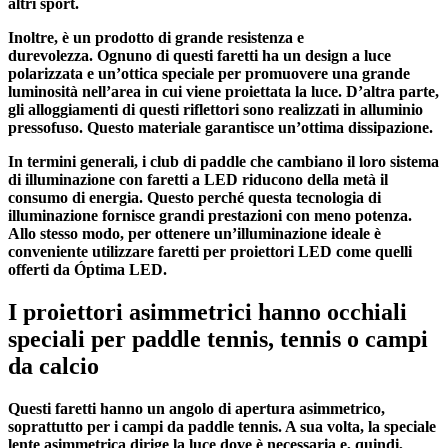
altri sport.
Inoltre, è un prodotto di grande resistenza e
durevolezza.
Ognuno di questi faretti ha un design a luce
polarizzata e un’ottica speciale per promuovere una grande
luminosità nell’area in cui viene proiettata la luce.
D’altra parte,
gli alloggiamenti di questi riflettori sono realizzati in alluminio
pressofuso. Questo materiale garantisce un’ottima dissipazione.
In termini generali, i club di paddle che cambiano il loro sistema
di illuminazione con faretti a LED riducono della metà il
consumo di energia. Questo perché questa tecnologia di
illuminazione fornisce grandi prestazioni con meno potenza.
Allo stesso modo, per ottenere un’illuminazione ideale è
conveniente utilizzare faretti per proiettori LED come quelli
offerti da Óptima LED.
I proiettori asimmetrici hanno occhiali
speciali per paddle tennis, tennis o campi
da calcio
Questi faretti hanno un angolo di apertura asimmetrico,
soprattutto per i campi da paddle tennis. A sua volta,
la speciale
lente asimmetrica dirige la luce dove è necessaria e, quindi,