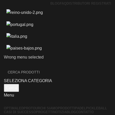
BLOG
FAQ
DISTRIBUTORI REGISTRATI
Wrong menu selected
SELEZIONA CATEGORIA
Cerca
Menu
OPTIMALED
PROTOUR
CHI SIAMO
PRODOTTI
PADEL
PICKLEBALL
CASI DI SUCCESSO
PROGETTI
NOTIZIA
BLOG
CONTATTO