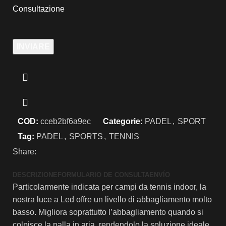
Consultazione
INVIARE
COD:
cceb2bf6a9ec
Categorie:
PADEL
,
SPORT
Tag:
PADEL
,
SPORTS
,
TENNIS
Share:
DESCRIZIONE
FORMULARIO DE CONSULTA
ENVÍO
Particolarmente indicata per campi da tennis indoor, la
nostra luce a Led offre un livello di abbagliamento molto
basso. Migliora soprattutto l’abbagliamento quando si
colpisce la palla in aria, rendendolo la soluzione ideale