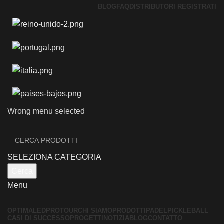
BLOG
FAQ
DISTRIBUTORI REGISTRATI
Wrong menu selected
SELEZIONA CATEGORIA
Cerca
Menu
OPTIMALED
PROTOUR
CHI SIAMO
PRODOTTI
PADEL
PICKLEBALL
CASI DI SUCCESSO
PROGETTI
NOTIZIA
BLOG
CONTATTO